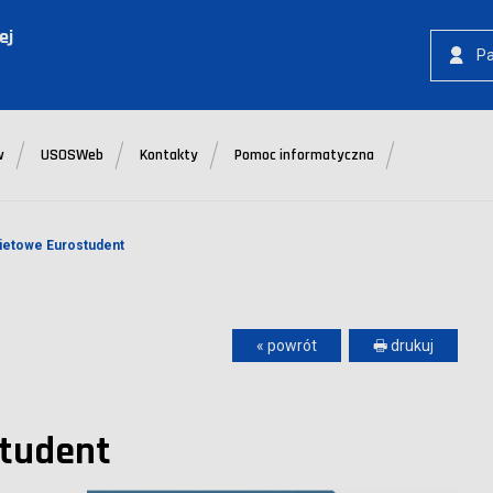
ej
P
w
USOSWeb
Kontakty
Pomoc informatyczna
kietowe Eurostudent
« powrót
🖶 drukuj
student