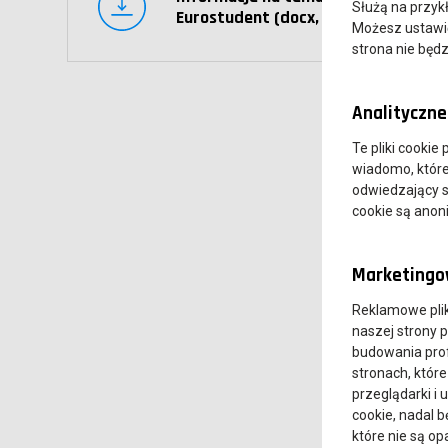
Służą na przyk
Eurostudent (docx, 362.19K)
Możesz ustawić 
strona nie będz
Analityczne 
Te pliki cookie
wiadomo, które 
odwiedzający s
cookie są ano
Marketingow
Reklamowe pli
naszej strony 
budowania prof
stronach, które
przeglądarki i 
cookie, nadal 
które nie są o