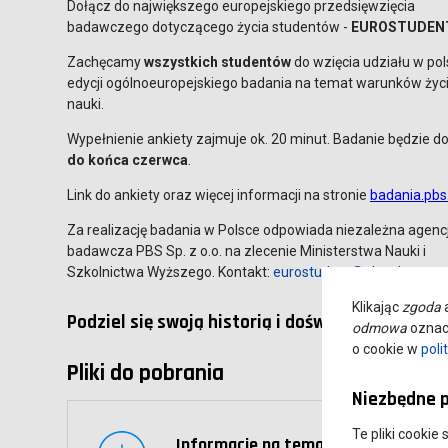
Dołącz do największego europejskiego przedsięwzięcia
badawczego dotyczącego życia studentów -
EUROSTUDEN
Zachęcamy
wszystkich studentów
do wzięcia udziału w pol
edycji ogólnoeuropejskiego badania na temat warunków życi
nauki.
Wypełnienie ankiety zajmuje ok. 20 minut. Badanie będzie d
do końca czerwca
.
Link do ankiety oraz więcej informacji na stronie
badania.pbs
Za realizację badania w Polsce odpowiada niezależna agenc
badawcza PBS Sp. z o.o. na zlecenie Ministerstwa Nauki i
Szkolnictwa Wyższego. Kontakt:
eurostudent@pbs.pl
.
Klikając
zgoda
a
Podziel się swoją historią i doświadczeniami!
odmowa
oznacz
o cookie w
poli
Pliki do pobrania
Niezbędne p
Te pliki cookie
Informacje na temat badania