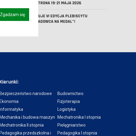
DNI PATRONA 19-21 MAJA 2026
Zgadzam się
STARTUJE VI EDYCJA PLEBISCYTU
„WYKŁADOWCA NA MEDAL”!
Kierunki:
Bezpieczeństwo narodowe
Budownictwo
Ekonomia
Fizjoterapia
Informatyka
Logistyka
Mechanika i budowa maszyn
Mechatronika I stopnia
Mechatronika II stopnia
Pielęgniarstwo
Pedagogika przedszkolna i
Pedagogika I stopnia