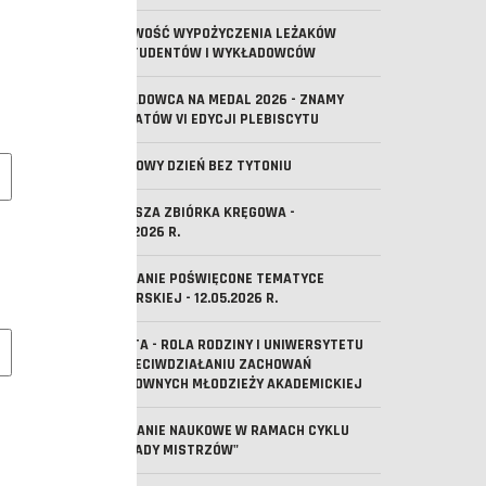
MOŻLIWOŚĆ WYPOŻYCZENIA LEŻAKÓW
DLA STUDENTÓW I WYKŁADOWCÓW
WYKŁADOWCA NA MEDAL 2026 - ZNAMY
LAUREATÓW VI EDYCJI PLEBISCYTU
e pliki cookie
ŚWIATOWY DZIEŃ BEZ TYTONIU
PIERWSZA ZBIÓRKA KRĘGOWA -
29.05.2026 R.
SPOTKANIE POŚWIĘCONE TEMATYCE
HARCERSKIEJ - 12.05.2026 R.
owe pliki cookies
ANKIETA - ROLA RODZINY I UNIWERSYTETU
W PRZECIWDZIAŁANIU ZACHOWAŃ
RYZYKOWNYCH MŁODZIEŻY AKADEMICKIEJ
SPOTKANIE NAUKOWE W RAMACH CYKLU
"WYKŁADY MISTRZÓW"