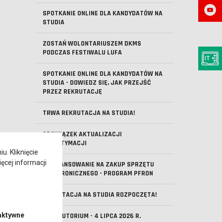
SPOTKANIE ONLINE DLA KANDYDATÓW NA
STUDIA
ZOSTAŃ WOLONTARIUSZEM DKMS
PODCZAS FESTIWALU LUFA
SPOTKANIE ONLINE DLA KANDYDATÓW NA
STUDIA - DOWIEDZ SIĘ, JAK PRZEJŚĆ
PRZEZ REKRUTACJĘ
TRWA REKRUTACJA NA STUDIA!
OBOWIĄZEK AKTUALIZACJI
MLEGITYMACJI
. Kliknięcie
ęcej informacji
DOFINANSOWANIE NA ZAKUP SPRZĘTU
ELEKTRONICZNEGO - PROGRAM PFRON
REKRUTACJA NA STUDIA ROZPOCZĘTA!
aktywne
ABSOLUTORIUM - 4 LIPCA 2026 R.