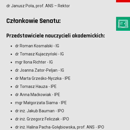
dr Janusz Poła, prof. ANS – Rektor
Członkowie Senatu:
Przedstawiciele nauczycieli akademickich:
dr Roman Kosmalski - IG
dr Tomasz Kujaczyński - IG
mgr Ilona Richter - IG
dr Joanna Zator-Peljan - IG
dr Marta Grześko-Nyczka - IPE
dr Tomasz Hauza - IPE
dr Anna Maćkowiak - IPE
mgr Małgorzata Siama - IPE
dr inż. Jakub Bauman - IPO
dr inż. Grzegorz Feliczak - IPO
dr inż. Halina Pacha-Gołębiowska, prof. ANS - IPO