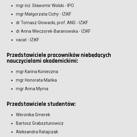
mgr inż. Sławomir Wolski - IPO
mgr Małgorzata Cichy - IZiKF
dr Tomasz Głowacki, prof. ANS - IZiKF
dr Anna Wieczorek-Baranowska - IZiKF
vacat - IZiKF
Przedstawiciele pracowników niebędących
nauczycielami akademickimi:
mgr Karina Konieczna
mgr Honorata Mańka
mgr Anna Myrna
Przedstawiciele studentów:
Weronika Gmerek
Bartosz Grabsztunowicz
Aleksandra Ratajczak