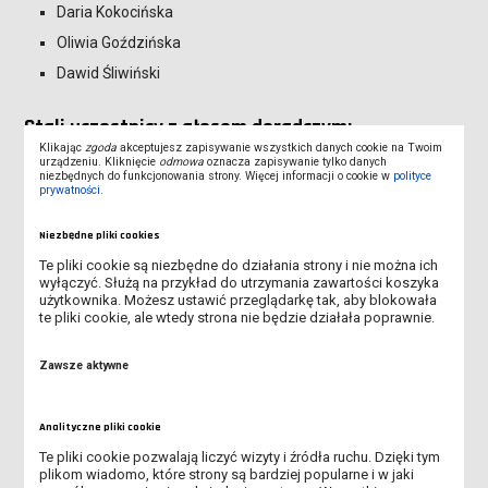
Daria Kokocińska
Oliwia Goździńska
Dawid Śliwiński
Stali uczestnicy z głosem doradczym:
Klikając
zgoda
akceptujesz zapisywanie wszystkich danych cookie na Twoim
urządzeniu. Kliknięcie
odmowa
oznacza zapisywanie tylko danych
prof. dr hab. Maciej Pietrzak – Prorektor ds. nauki i
niezbędnych do funkcjonowania strony. Więcej informacji o cookie w
polityce
współpracy z zagranicą
prywatności
.
dr Dorota Sipińska, prof. ANS – Prorektor ds. studentów
Niezbędne pliki cookies
mgr inż. Damian Kędziora – Prorektor ds. kształcenia
Te pliki cookie są niezbędne do działania strony i nie można ich
mgr Andrzej Szwarczyński – Kanclerz
wyłączyć. Służą na przykład do utrzymania zawartości koszyka
użytkownika. Możesz ustawić przeglądarkę tak, aby blokowała
dr Przemysław Bartkiewicz, prof. ANS – Dyrektor Instytutu
te pliki cookie, ale wtedy strona nie będzie działała poprawnie.
Gospodarki
dr Monika Kościelniak – Dyrektor Instytutu Pedagogicznego
Zawsze aktywne
mgr inż. Anna Michalska – z-ca Kanclerza, Kierownik Działu
Kadr
Analityczne pliki cookie
mgr Hanna Szczygieł-Śliwińska – Dyrektor Biblioteki
Te pliki cookie pozwalają liczyć wizyty i źródła ruchu. Dzięki tym
Uczelnianej
plikom wiadomo, które strony są bardziej popularne i w jaki