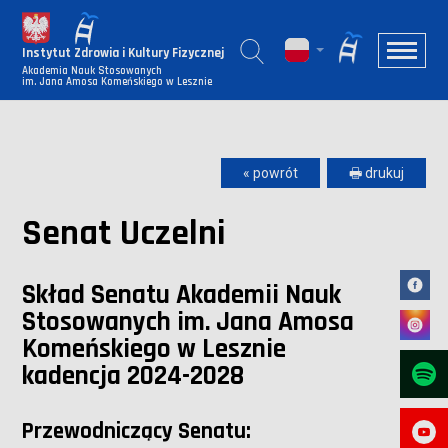
Instytut Zdrowia i Kultury Fizycznej
Akademia Nauk Stosowanych
im. Jana Amosa Komeńskiego w Lesznie
« powrót
🖶 drukuj
Senat Uczelni
Skład Senatu Akademii Nauk
Stosowanych im. Jana Amosa
Komeńskiego w Lesznie
kadencja 2024-2028
Przewodniczący Senatu: