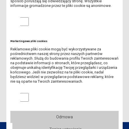
sposób poruszają się odwiedzający stronę. Wszystkie
prof. dr hab. inż. Grzegorz Szymański – przewodniczący
informacje gromadzone przez te pliki cookie są anonimowe.
ZNP w ANS im. J. A. Komeńskiego w Lesznie
mgr Ewa Andrzejewska – Przewodnicząca Organizacji
Analityczne pliki cookie
Międzyzakładowej NSZZ „Solidarność”
Marketingowe pliki cookies
JM REKTOR - DR JANUSZ POŁA, PROF. ANS
Reklamowe pliki cookie mogą być wykorzystywane za
pośrednictwem naszej strony przez naszych partnerów
PROREKTOR DS. STUDENTÓW - DR DOROTA SIPIŃSKA, PROF.
reklamowych. Służą do budowania profilu Twoich zainteresowań
ANS
na podstawie informacji o stronach, które przeglądasz, co
obejmuje unikalną identyfikację Twojej przeglądarki i urządzenia
końcowego. Jeśli nie zezwolisz na te pliki cookie, nadal
PROREKTOR DS. NAUKI I WSPÓŁPRACY Z ZAGRANICĄ - PROF. DR
będziesz widzieć w przeglądarce podstawowe reklamy, które
HAB. MACIEJ PIETRZAK
nie są oparte na Twoich zainteresowaniach.
SENAT UCZELNI
Marketingowe pliki cookies
Odmowa
Zapisz ustawienia