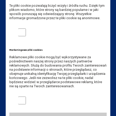
E-mail rekrutacja:
rekrutacja@ansleszno.pl
Te pliki cookie pozwalają liczyć wizyty i źródła ruchu. Dzięki tym
plikom wiadomo, które strony są bardziej popularne i w jaki
sposób poruszają się odwiedzający stronę. Wszystkie
informacje gromadzone przez te pliki cookie są anonimowe.
Przydatne linki:
Analityczne pliki cookie
Aktualności
Władze Uczelni
Senat Uczelni
Marketingowe pliki cookies
Mapa Kampusu
Reklamowe pliki cookie mogą być wykorzystywane za
Dostępność
pośrednictwem naszej strony przez naszych partnerów
Dział IT
reklamowych. Służą do budowania profilu Twoich zainteresowań
na podstawie informacji o stronach, które przeglądasz, co
Do pobrania
obejmuje unikalną identyfikację Twojej przeglądarki i urządzenia
końcowego. Jeśli nie zezwolisz na te pliki cookie, nadal
będziesz widzieć w przeglądarce podstawowe reklamy, które
Instytuty:
nie są oparte na Twoich zainteresowaniach.
Instytut Gospodarki
Marketingowe pliki cookies
Instytut Pedagogiczny
Instytut Politechniczny
Instytut Zdrowia i Kultury Fizycznej