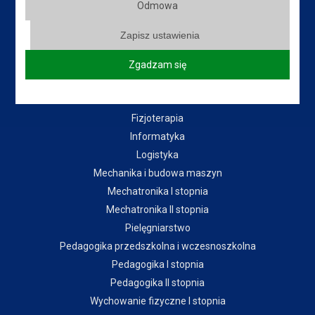
Odmowa
Kierunki:
Zapisz ustawienia
Bezpieczeństwo narodowe
Zgadzam się
Budownictwo
Ekonomia
Fizjoterapia
Informatyka
Logistyka
Mechanika i budowa maszyn
Mechatronika I stopnia
Mechatronika II stopnia
Pielęgniarstwo
Pedagogika przedszkolna i wczesnoszkolna
Pedagogika I stopnia
Pedagogika II stopnia
Wychowanie fizyczne I stopnia