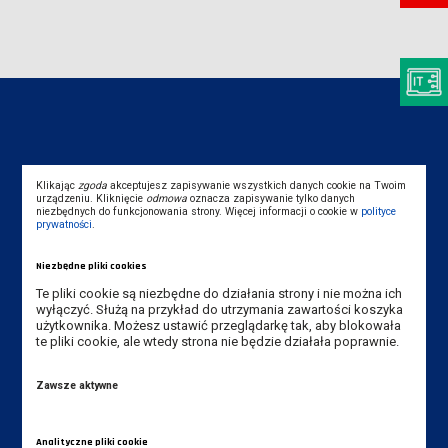
Dane kontaktowe
Klikając
zgoda
akceptujesz zapisywanie wszystkich danych cookie na Twoim
urządzeniu. Kliknięcie
odmowa
oznacza zapisywanie tylko danych
niezbędnych do funkcjonowania strony. Więcej informacji o cookie w
polityce
Instytut Zdrowia i Kultury Fizycznej
prywatności
.
Akademia Nauk Stosowanych
Niezbędne pliki cookies
im. Jana Amosa Komeńskiego w Lesznie
ul. Adama Mickiewicza 5, 64-100 Leszno
Te pliki cookie są niezbędne do działania strony i nie można ich
wyłączyć. Służą na przykład do utrzymania zawartości koszyka
użytkownika. Możesz ustawić przeglądarkę tak, aby blokowała
Tel. Instytut: +48 65 528 78 74,
te pliki cookie, ale wtedy strona nie będzie działała poprawnie.
+48 65 525 02 51
Zawsze aktywne
Tel. rekrutacja: +48 65 525 01 12
E-mail Instytut:
sekretariat-izkf@ansleszno.pl
Analityczne pliki cookie