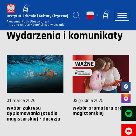
Instytut Zdrowia i Kultury Fizycznej
Akademia Nauk Stosowanych
im. Jana Amosa Komeńskiego w Lesznie
Wydarzenia i komunikaty
01 marca 2026
03 grudnia 2025
wybór zakresu
wybór promotora pracy
dyplomowania (studia
magisterskiej
magisterskie) - decyzja