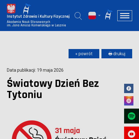
Instytut Zdrowia i Kultury Fizycznej
Akademia Nauk Stosowanych
im. Jana Amosa Komeńskiego w Lesznie
« powrót
🖶 drukuj
Data publikacji: 19 maja 2026
Światowy Dzień Bez
Tytoniu