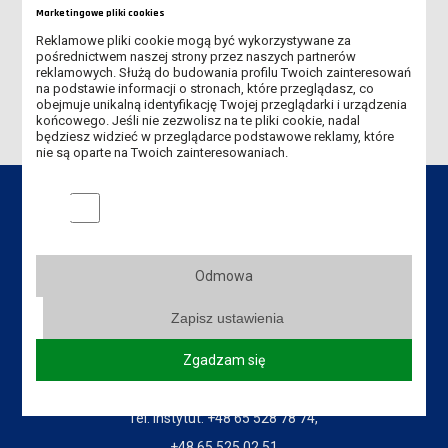
Marketingowe pliki cookies
DNI PATRONA 19-21 MAJA 2026
Reklamowe pliki cookie mogą być wykorzystywane za
pośrednictwem naszej strony przez naszych partnerów
STARTUJE VI EDYCJA PLEBISCYTU „WYKŁADOWCA NA MEDAL”!
reklamowych. Służą do budowania profilu Twoich zainteresowań
na podstawie informacji o stronach, które przeglądasz, co
obejmuje unikalną identyfikację Twojej przeglądarki i urządzenia
końcowego. Jeśli nie zezwolisz na te pliki cookie, nadal
będziesz widzieć w przeglądarce podstawowe reklamy, które
nie są oparte na Twoich zainteresowaniach.
Marketingowe pliki cookies
Dane kontaktowe
Odmowa
Instytut Zdrowia i Kultury Fizycznej
Zapisz ustawienia
Akademia Nauk Stosowanych
im. Jana Amosa Komeńskiego w Lesznie
Zgadzam się
ul. Adama Mickiewicza 5, 64-100 Leszno
Tel. Instytut: +48 65 528 78 74,
+48 65 525 02 51