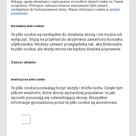
Klikając
zgoda
akceptujesz zapisywanie wszystkich danych cookie na Twoim
urządzeniu. Kliknięcie
odmowa
oznacza zapisywanie tylko danych
niezbędnych do funkcjonowania strony. Więcej informacji o cookie w
polityce
ABSOLUTORIUM - 4 LIPCA 2026 R.
prywatności
.
MOŻLIWOŚĆ WYPOŻYCZENIA LEŻAKÓW DLA STUDENTÓW I
Niezbędne pliki cookies
WYKŁADOWCÓW
Te pliki cookie są niezbędne do działania strony i nie można ich
wyłączyć. Służą na przykład do utrzymania zawartości koszyka
WYKŁADOWCA NA MEDAL 2026 - ZNAMY LAUREATÓW VI EDYCJI
użytkownika. Możesz ustawić przeglądarkę tak, aby blokowała
PLEBISCYTU
te pliki cookie, ale wtedy strona nie będzie działała poprawnie.
ŚWIATOWY DZIEŃ BEZ TYTONIU
Zawsze aktywne
PIERWSZA ZBIÓRKA KRĘGOWA - 29.05.2026 R.
Analityczne pliki cookie
SPOTKANIE POŚWIĘCONE TEMATYCE HARCERSKIEJ - 12.05.2026
Te pliki cookie pozwalają liczyć wizyty i źródła ruchu. Dzięki tym
R.
plikom wiadomo, które strony są bardziej popularne i w jaki
sposób poruszają się odwiedzający stronę. Wszystkie
informacje gromadzone przez te pliki cookie są anonimowe.
ANKIETA - ROLA RODZINY I UNIWERSYTETU W
PRZECIWDZIAŁANIU ZACHOWAŃ RYZYKOWNYCH MŁODZIEŻY
AKADEMICKIEJ
Analityczne pliki cookie
SPOTKANIE NAUKOWE W RAMACH CYKLU "WYKŁADY MISTRZÓW"