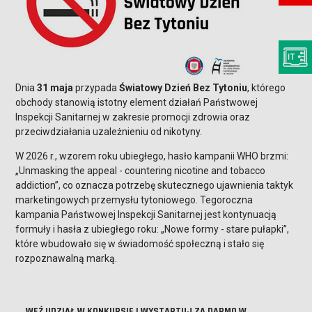
Dnia
31 maja
przypada
Światowy Dzień Bez Tytoniu
, którego
obchody stanowią istotny element działań Państwowej
Inspekcji Sanitarnej w zakresie promocji zdrowia oraz
przeciwdziałania uzależnieniu od nikotyny.
W 2026 r., wzorem roku ubiegłego, hasło kampanii WHO brzmi:
„Unmasking the appeal - countering nicotine and tobacco
addiction”, co oznacza potrzebę skutecznego ujawnienia taktyk
marketingowych przemysłu tytoniowego. Tegoroczna
kampania Państwowej Inspekcji Sanitarnej jest kontynuacją
formuły i hasła z ubiegłego roku: „Nowe formy - stare pułapki”,
które wbudowało się w świadomość społeczną i stało się
rozpoznawalną marką.
WEŹ UDZIAŁ W KONKURSIE I WYSTARTUJ ZA DARMO W