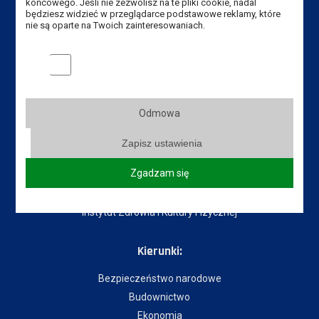
końcowego. Jeśli nie zezwolisz na te pliki cookie, nadal
będziesz widzieć w przeglądarce podstawowe reklamy, które
Senat Uczelni
nie są oparte na Twoich zainteresowaniach.
Mapa Kampusu
Dostępność
Marketingowe pliki cookies
Dział IT
Do pobrania
Odmowa
Instytuty:
Zapisz ustawienia
Instytut Gospodarki
Zgadzam się
Instytut Pedagogiczny
Instytut Politechniczny
Instytut Zdrowia i Kultury Fizycznej
Kierunki:
Bezpieczeństwo narodowe
Budownictwo
Ekonomia