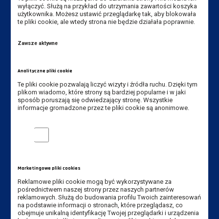
wyłączyć. Służą na przykład do utrzymania zawartości koszyka
Dane kontaktowe
użytkownika. Możesz ustawić przeglądarkę tak, aby blokowała
te pliki cookie, ale wtedy strona nie będzie działała poprawnie.
Instytut Zdrowia i Kultury Fizycznej
Zawsze aktywne
Akademia Nauk Stosowanych
im. Jana Amosa Komeńskiego w Lesznie
ul. Adama Mickiewicza 5, 64-100 Leszno
Analityczne pliki cookie
Te pliki cookie pozwalają liczyć wizyty i źródła ruchu. Dzięki tym
Tel. Instytut: +48 65 528 78 74,
plikom wiadomo, które strony są bardziej popularne i w jaki
sposób poruszają się odwiedzający stronę. Wszystkie
+48 65 525 02 51
informacje gromadzone przez te pliki cookie są anonimowe.
Tel. rekrutacja: +48 65 525 01 12
Analityczne pliki cookie
E-mail Instytut:
sekretariat-izkf@ansleszno.pl
E-mail rekrutacja:
rekrutacja@ansleszno.pl
Marketingowe pliki cookies
Reklamowe pliki cookie mogą być wykorzystywane za
Przydatne linki:
pośrednictwem naszej strony przez naszych partnerów
reklamowych. Służą do budowania profilu Twoich zainteresowań
Aktualności
na podstawie informacji o stronach, które przeglądasz, co
obejmuje unikalną identyfikację Twojej przeglądarki i urządzenia
Władze Uczelni