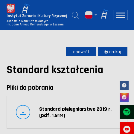
Instytut Zdrowia i Kultury Fizycznej
Akademia Nauk Stosowanych
im. Jana Amosa Komeńskiego w Lesznie
« powrót
🖶 drukuj
Standard kształcenia
Pliki do pobrania
Standard pielęgniarstwo 2019 r.
(pdf, 1.91M)