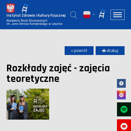
Instytut Zdrowia i Kultury Fizycznej
Akademia Nauk Stosowanych
im. Jana Amosa Komeńskiego w Lesznie
« powrót
🖶 drukuj
Rozkłady zajęć - zajęcia
teoretyczne