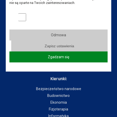
nie są oparte na Twoich zainteresowaniach.
Dostępność
Dział IT
Marketingowe pliki cookies
Do pobrania
Instytuty:
Odmowa
Instytut Gospodarki
Zapisz ustawienia
Instytut Pedagogiczny
Zgadzam się
Instytut Politechniczny
Instytut Zdrowia i Kultury Fizycznej
Kierunki:
Bezpieczeństwo narodowe
Budownictwo
Ekonomia
Fizjoterapia
Informatyka