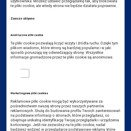
użytkownika. Możesz ustawić przeglądarkę tak, aby blokowała
Instytut Zdrowia i Kultury Fizycznej
te pliki cookie, ale wtedy strona nie będzie działała poprawnie.
Akademia Nauk Stosowanych
Zawsze aktywne
im. Jana Amosa Komeńskiego w Lesznie
ul. Adama Mickiewicza 5, 64-100 Leszno
Analityczne pliki cookie
Tel. Instytut: +48 65 528 78 74,
Te pliki cookie pozwalają liczyć wizyty i źródła ruchu. Dzięki tym
+48 65 525 02 51
plikom wiadomo, które strony są bardziej popularne i w jaki
sposób poruszają się odwiedzający stronę. Wszystkie
Tel. rekrutacja: +48 65 525 01 12
informacje gromadzone przez te pliki cookie są anonimowe.
E-mail Instytut:
sekretariat-izkf@ansleszno.pl
Analityczne pliki cookie
E-mail rekrutacja:
rekrutacja@ansleszno.pl
Marketingowe pliki cookies
Przydatne linki:
Reklamowe pliki cookie mogą być wykorzystywane za
pośrednictwem naszej strony przez naszych partnerów
Aktualności
reklamowych. Służą do budowania profilu Twoich zainteresowań
Władze Uczelni
na podstawie informacji o stronach, które przeglądasz, co
obejmuje unikalną identyfikację Twojej przeglądarki i urządzenia
Senat Uczelni
końcowego. Jeśli nie zezwolisz na te pliki cookie, nadal
będziesz widzieć w przeglądarce podstawowe reklamy, które
Mapa Kampusu