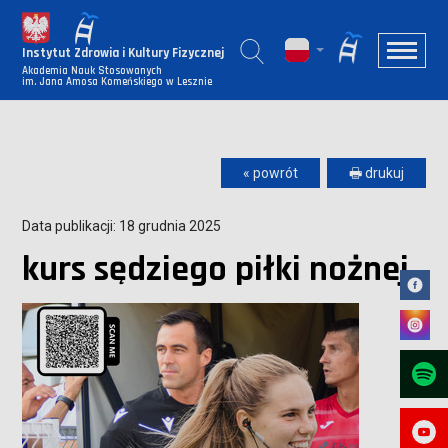
Instytut Zdrowia i Kultury Fizycznej
Akademia Nauk Stosowanych
im. Jana Amosa Komeńskiego w Lesznie
« powrót
🖶 drukuj
Data publikacji: 18 grudnia 2025
kurs sędziego piłki nożnej