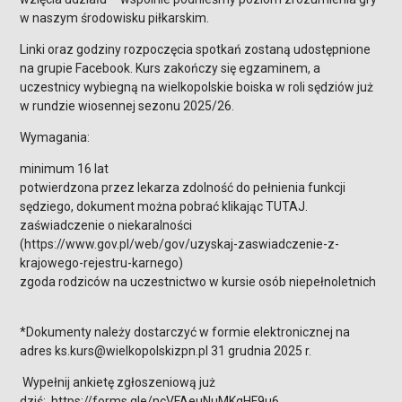
w naszym środowisku piłkarskim.
Linki oraz godziny rozpoczęcia spotkań zostaną udostępnione
na grupie Facebook. Kurs zakończy się egzaminem, a
uczestnicy wybiegną na wielkopolskie boiska w roli sędziów już
w rundzie wiosennej sezonu 2025/26.
Wymagania:
minimum 16 lat
potwierdzona przez lekarza zdolność do pełnienia funkcji
sędziego, dokument można pobrać klikając TUTAJ.
zaświadczenie o niekaralności
(https://www.gov.pl/web/gov/uzyskaj-zaswiadczenie-z-
krajowego-rejestru-karnego)
zgoda rodziców na uczestnictwo w kursie osób niepełnoletnich
*Dokumenty należy dostarczyć w formie elektronicznej na
adres ks.kurs@wielkopolskizpn.pl 31 grudnia 2025 r.
Wypełnij ankietę zgłoszeniową już
dziś: https://forms.gle/ncVFAeuNuMKqHF9u6