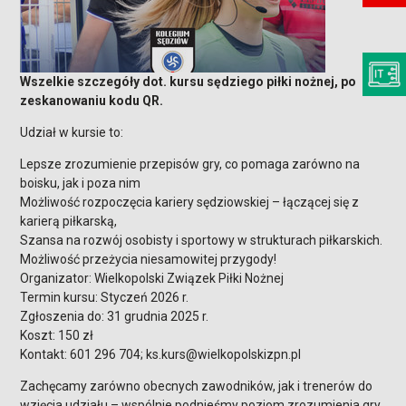
Wszelkie szczegóły dot. kursu sędziego piłki nożnej, po
zeskanowaniu kodu QR.
Udział w kursie to:
Lepsze zrozumienie przepisów gry, co pomaga zarówno na
boisku, jak i poza nim
Możliwość rozpoczęcia kariery sędziowskiej – łączącej się z
karierą piłkarską,
Szansa na rozwój osobisty i sportowy w strukturach piłkarskich.
Możliwość przeżycia niesamowitej przygody!
Organizator: Wielkopolski Związek Piłki Nożnej
Termin kursu: Styczeń 2026 r.
Zgłoszenia do: 31 grudnia 2025 r.
Koszt: 150 zł
Kontakt: 601 296 704; ks.kurs@wielkopolskizpn.pl
Zachęcamy zarówno obecnych zawodników, jak i trenerów do
wzięcia udziału – wspólnie podnieśmy poziom zrozumienia gry