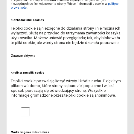
niezbędnych do funkcjonowania strony. Więcej informacji o cookie w
polityce
prywatności
.
LETNIA SESJA POPRAWKOWA 2025/26
Niezbędne pliki cookies
Te pliki cookie są niezbędne do działania strony i nie można ich
DZIEŃ REKTORSKI
wyłączyć. Służą na przykład do utrzymania zawartości koszyka
użytkownika. Możesz ustawić przeglądarkę tak, aby blokowała
te pliki cookie, ale wtedy strona nie będzie działała poprawnie.
ODWOŁANE ZAJĘCIA Z J. ANGIELSKIEGO
Zawsze aktywne
ANKIETY EWALUACJI ZAJĘĆ - SEM. ZIMOWY 2025/2026
LEGIA AKADEMICKA 2026
Analityczne pliki cookie
Te pliki cookie pozwalają liczyć wizyty i źródła ruchu. Dzięki tym
ZIMOWA SESJA POPRAWKOWA
plikom wiadomo, które strony są bardziej popularne i w jaki
sposób poruszają się odwiedzający stronę. Wszystkie
informacje gromadzone przez te pliki cookie są anonimowe.
KURS SĘDZIEGO PIŁKI NOŻNEJ
Analityczne pliki cookie
BADANIE ANKIETOWE: GŁOS STUDENTÓW W SPRAWIE JAKOŚCI
KSZTAŁCENIA
KURS SĘDZIEGO LA
Marketingowe pliki cookies