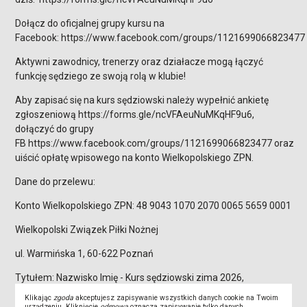
Dołącz do oficjalnej grupy kursu na
Facebook: https://www.facebook.com/groups/1121699066823477
Aktywni zawodnicy, trenerzy oraz działacze mogą łączyć
funkcję sędziego ze swoją rolą w klubie!
Aby zapisać się na kurs sędziowski należy wypełnić ankietę
zgłoszeniową https://forms.gle/ncVFAeuNuMKqHF9u6,
dołączyć do grupy
FB https://www.facebook.com/groups/1121699066823477 oraz
uiścić opłatę wpisowego na konto Wielkopolskiego ZPN.
Dane do przelewu:
Konto Wielkopolskiego ZPN: 48 9043 1070 2070 0065 5659 0001
Wielkopolski Związek Piłki Nożnej
ul. Warmińska 1, 60-622 Poznań
Tytułem: Nazwisko Imię - Kurs sędziowski zima 2026,
Klikając
zgoda
akceptujesz zapisywanie wszystkich danych cookie na Twoim
Według wzoru - np. Kowalski Jan - Kurs Sędziowski zima 2026
urządzeniu. Kliknięcie
odmowa
oznacza zapisywanie tylko danych