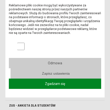
Reklamowe pliki cookie mogą być wykorzystywane za
SZKOLENIE BHP - DODATKOWE
pośrednictwem naszej strony przez naszych partnerów
reklamowych. Służą do budowania profilu Twoich zainteresowań
ZAŚWIADCZENIE O NIEKARALNOŚCI
na podstawie informacji o stronach, które przeglądasz, co
obejmuje unikalną identyfikację Twojej przeglądarki i urządzenia
końcowego. Jeśli nie zezwolisz na te pliki cookie, nadal
SPOTKANIA ORGANIZACYJNE DLA STUDENTÓW 1 ROKU W IZKF
będziesz widzieć w przeglądarce podstawowe reklamy, które
nie są oparte na Twoich zainteresowaniach.
SZKOLENIE BIBLIOTECZNE - WARUNKI ZALICZENIA
Marketingowe pliki cookies
SESJA LETNIA 2024/25 ORAZ SESJA POPRAWKOWA
SPOTKANIE KADRY KIEROWNICZEJ KIERUNKÓW MEDYCZNYCH W
Odmowa
RAMACH ZWPUZ
Zapisz ustawienia
SPŁYW KAJAKOWY SZLAKIEM KONWALIOWYM
Zgadzam się
NOC MUZEÓW 2025
ANKIETA EWALUACJI ZAJĘĆ - SEMESTR ZIMOWY 2024/25
ZUS - ANKIETA DLA STUDENTÓW