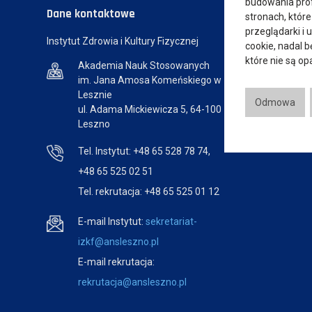
budowania prof
Dane kontaktowe
stronach, które
przeglądarki i 
Instytut Zdrowia i Kultury Fizycznej
cookie, nadal 
które nie są o
Akademia Nauk Stosowanych
im. Jana Amosa Komeńskiego w
Lesznie
Odmowa
ul. Adama Mickiewicza 5, 64-100
Leszno
Tel. Instytut: +48 65 528 78 74,
+48 65 525 02 51
Tel. rekrutacja: +48 65 525 01 12
E-mail Instytut:
sekretariat-
izkf@ansleszno.pl
E-mail rekrutacja:
rekrutacja@ansleszno.pl