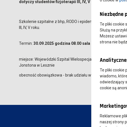
dotyczy studentów fizjoterapii III, IV, V rok
Niezbędne p
Szkolenie szpitalne z bhp, RODO i epidemiologiczne dla stu
Te pliki cookie
III, IV, V roku.
Służą na przyk
Możesz ustawić 
strona nie będz
Termin:
30.09.2025 godzina 08.00 sala konferencyjna
Analityczne 
miejsce: Wojewódzki Szpital Wielospecjalistyczny im. dr. Jan
Jonstona w Lesznie
Te pliki cookie
obecność obowiązkowa - brak udziału w powyższym szkoleniu 
wiadomo, które 
odwiedzający s
cookie są ano
Marketingow
Reklamowe pli
naszej strony 