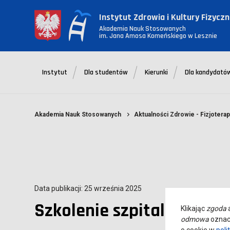
Instytut Zdrowia i Kultury Fizyczn
Akademia Nauk Stosowanych
im. Jana Amosa Komeńskiego w Lesznie
Instytut
Dla studentów
Kierunki
Dla kandydató
Akademia Nauk Stosowanych
Aktualności Zdrowie - Fizjoterap
Data publikacji: 25 września 2025
Szkolenie szpitalne z bhp
Klikając
zgoda
a
odmowa
oznacz
o cookie w
poli