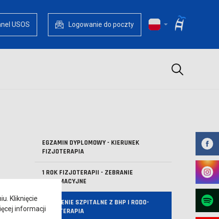
anel USOS
Logowanie do poczty
Szukaj
EGZAMIN DYPLOMOWY - KIERUNEK
FIZJOTERAPIA
1 ROK FIZJOTERAPII - ZEBRANIE
INFORMACYJNE
. Kliknięcie
SZKOLENIE SZPITALNE Z BHP I RODO-
ęcej informacji
FIZJOTERAPIA