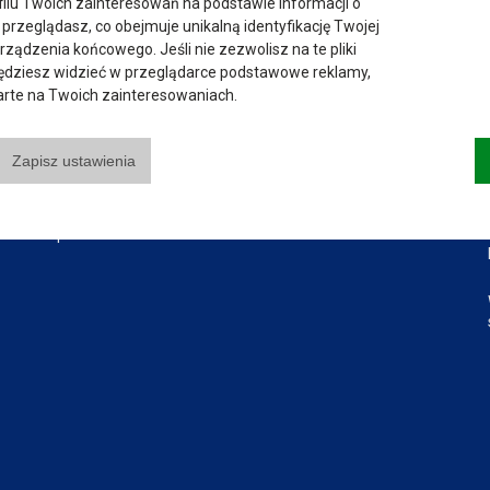
ilu Twoich zainteresowań na podstawie informacji o
Przydatne linki:
Instytuty:
 przeglądasz, co obejmuje unikalną identyfikację Twojej
urządzenia końcowego. Jeśli nie zezwolisz na te pliki
Aktualności
Instytut Gospodarki
będziesz widzieć w przeglądarce podstawowe reklamy,
Władze Uczelni
Instytut Pedagogiczny
parte na Twoich zainteresowaniach.
Senat Uczelni
Instytut Politechniczny
Mapa Kampusu
Instytut Zdrowia i Kultury
Zapisz ustawienia
Fizycznej
Dostępność
Dział IT
Do pobrania