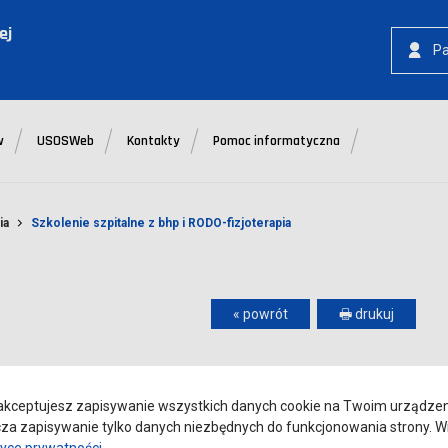
ej
P
w
USOSWeb
Kontakty
Pomoc informatyczna
ia
Szkolenie szpitalne z bhp i RODO-fizjoterapia
« powrót
🖶 drukuj
 i RODO-fizjoterapia
kceptujesz zapisywanie wszystkich danych cookie na Twoim urządzeniu
a zapisywanie tylko danych niezbędnych do funkcjonowania strony. Wi
tyce prywatności
.