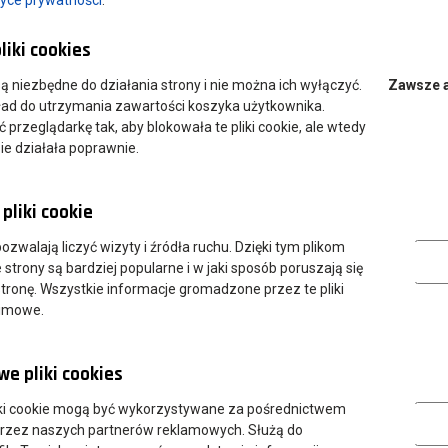
liki cookies
dentów
 są niezbędne do działania strony i nie można ich wyłączyć.
Zawsze 
ład do utrzymania zawartości koszyka użytkownika.
przeglądarkę tak, aby blokowała te pliki cookie, ale wtedy
ie działała poprawnie.
pliki cookie
a
Analityczn
 pozwalają liczyć wizyty i źródła ruchu. Dzięki tym plikom
uniemożliwi studentowi wejście na zajęcia kliniczne w szpitalu.
strony są bardziej popularne i w jaki sposób poruszają się
tronę. Wszystkie informacje gromadzone przez te pliki
nimowe.
e pliki cookies
Marketing
ki cookie mogą być wykorzystywane za pośrednictwem
przez naszych partnerów reklamowych. Służą do