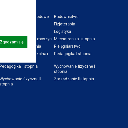
Kierunki:
Bezpieczeństwo narodowe
Budownictwo
Ekonomia
Fizjoterapia
Informatyka
Logistyka
Mechanika i budowa maszyn
Mechatronika I stopnia
Zgadzam się
Mechatronika II stopnia
Pielęgniarstwo
Pedagogika przedszkolna i
Pedagogika I stopnia
wczesnoszkolna
Pedagogika II stopnia
Wychowanie fizyczne I
stopnia
Wychowanie fizyczne II
Zarządzanie II stopnia
stopnia