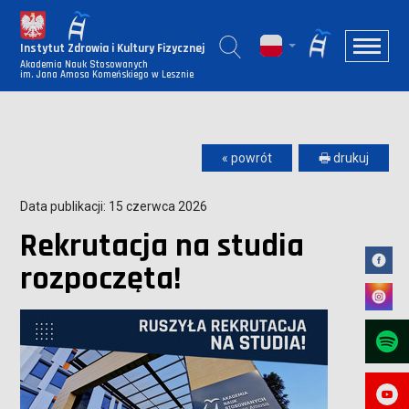
Instytut Zdrowia i Kultury Fizycznej
Akademia Nauk Stosowanych
im. Jana Amosa Komeńskiego w Lesznie
« powrót
🖶 drukuj
Data publikacji: 15 czerwca 2026
Rekrutacja na studia
rozpoczęta!