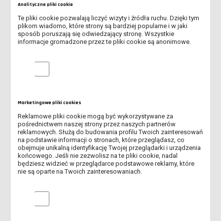
Analityczne pliki cookie
Te pliki cookie pozwalają liczyć wizyty i źródła ruchu. Dzięki tym
plikom wiadomo, które strony są bardziej popularne i w jaki
sposób poruszają się odwiedzający stronę. Wszystkie
informacje gromadzone przez te pliki cookie są anonimowe.
Analityczne pliki cookie
Oświadczam, iż zostałem/-am poinformowany/-a, że
administratorem podanych przeze mnie danych
Marketingowe pliki cookies
osobowych jest firma Akademia Nauk Stosowanych im.
Reklamowe pliki cookie mogą być wykorzystywane za
Jana Amosa Komeńskiego w Lesznie, oraz że:
czytaj
pośrednictwem naszej strony przez naszych partnerów
dalej
reklamowych. Służą do budowania profilu Twoich zainteresowań
na podstawie informacji o stronach, które przeglądasz, co
Wyślij
obejmuje unikalną identyfikację Twojej przeglądarki i urządzenia
końcowego. Jeśli nie zezwolisz na te pliki cookie, nadal
będziesz widzieć w przeglądarce podstawowe reklamy, które
nie są oparte na Twoich zainteresowaniach.
WEŹ UDZIAŁ W KONKURSIE I WYSTARTUJ ZA DARMO W
Marketingowe pliki cookies
LESZCZYŃSKIM FESTIWALU SPORTU!