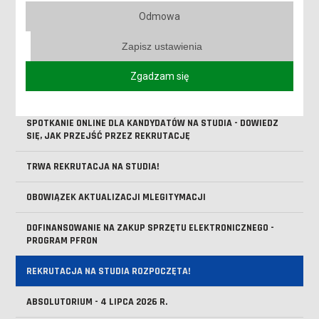
TRWA II NABÓR NA STUDIA!
Odmowa
RUSZYŁ II NABÓR NA STUDIA W ANS W LESZNIE!
Zapisz ustawienia
SPOTKANIE ONLINE DLA KANDYDATÓW NA STUDIA
Zgadzam się
ZOSTAŃ WOLONTARIUSZEM DKMS PODCZAS FESTIWALU LUFA
SPOTKANIE ONLINE DLA KANDYDATÓW NA STUDIA - DOWIEDZ
SIĘ, JAK PRZEJŚĆ PRZEZ REKRUTACJĘ
TRWA REKRUTACJA NA STUDIA!
OBOWIĄZEK AKTUALIZACJI MLEGITYMACJI
DOFINANSOWANIE NA ZAKUP SPRZĘTU ELEKTRONICZNEGO -
PROGRAM PFRON
REKRUTACJA NA STUDIA ROZPOCZĘTA!
ABSOLUTORIUM - 4 LIPCA 2026 R.