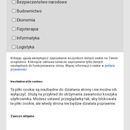
Bezpieczeństwo narodowe
Budownictwo
Ekonomia
Fizjoterapia
Informatyka
Logistyka
Mechanika i budowa maszyn
Klikając
zgoda
akceptujesz zapisywanie wszystkich danych cookie na Twoim
urządzeniu. Kliknięcie
odmowa
oznacza zapisywanie tylko danych
Mechatronika
niezbędnych do funkcjonowania strony. Więcej informacji o cookie w
polityce
prywatności
.
Pedagogika
Niezbędne pliki cookies
Pedagogika przedszkolna i wczesnoszkolna
Te pliki cookie są niezbędne do działania strony i nie można ich
Pielęgniarstwo
wyłączyć. Służą na przykład do utrzymania zawartości koszyka
użytkownika. Możesz ustawić przeglądarkę tak, aby blokowała
Wychowanie fizyczne
te pliki cookie, ale wtedy strona nie będzie działała poprawnie.
Zarządzanie
Zawsze aktywne
Treść pytania: *