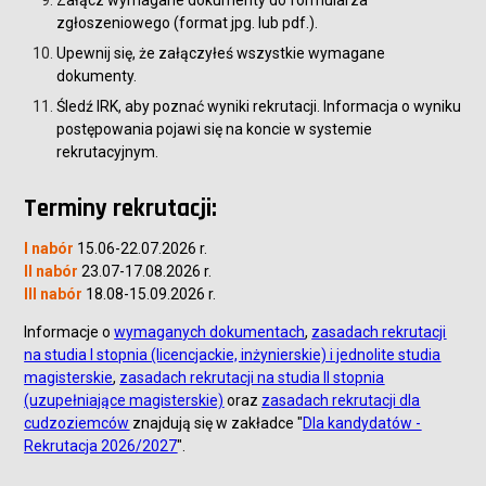
Załącz wymagane dokumenty do formularza
zgłoszeniowego (format jpg. lub pdf.).
Upewnij się, że załączyłeś wszystkie wymagane
dokumenty.
Śledź IRK, aby poznać wyniki rekrutacji. Informacja o wyniku
postępowania pojawi się na koncie w systemie
rekrutacyjnym.
Terminy rekrutacji:
I nabór
15.06-22.07.2026 r.
II nabór
23.07-17.08.2026 r.
III nabór
18.08-15.09.2026 r.
Informacje o
wymaganych dokumentach
,
z
asadach rekrutacji
na studia I stopnia (licencjackie, inżynierskie) i jednolite studia
magisterskie
,
zasadach rekrutacji na studia II stopnia
(uzupełniające magisterskie)
oraz
zasadach rekrutacji dla
cudzoziemców
znajdują się w zakładce "
Dla kandydatów -
Rekrutacja 2026/2027
".