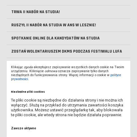
TRWA II NABÓR NA STUDIA!
RUSZYŁ II NABÓR NA STUDIA W ANS W LESZNIE!
SPOTKANIE ONLINE DLA KANDYDATÓW NA STUDIA
ZOSTAŃ WOLONTARIUSZEM DKMS PODCZAS FESTIWALU LUFA
SPOTKANIE ONLINE DLA KANDYDATÓW NA STUDIA - DOWIEDZ
Klikając
zgoda
akceptujesz zapisywanie wszystkich danych cookie na Twoim
SIĘ, JAK PRZEJŚĆ PRZEZ REKRUTACJĘ
urządzeniu. Kliknięcie
odmowa
oznacza zapisywanie tylko danych
niezbędnych do funkcjonowania strony. Więcej informacji o cookie w
polityce
prywatności
.
TRWA REKRUTACJA NA STUDIA!
Niezbędne pliki cookies
OBOWIĄZEK AKTUALIZACJI MLEGITYMACJI
Te pliki cookie są niezbędne do działania strony i nie można ich
wyłączyć. Służą na przykład do utrzymania zawartości koszyka
DOFINANSOWANIE NA ZAKUP SPRZĘTU ELEKTRONICZNEGO -
użytkownika. Możesz ustawić przeglądarkę tak, aby blokowała
PROGRAM PFRON
te pliki cookie, ale wtedy strona nie będzie działała poprawnie.
REKRUTACJA NA STUDIA ROZPOCZĘTA!
Zawsze aktywne