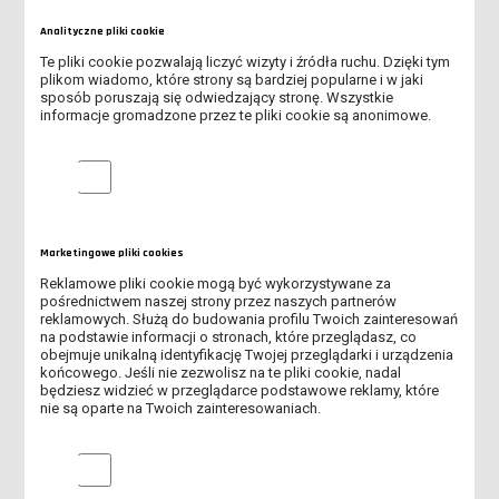
ABSOLUTORIUM - 4 LIPCA 2026 R.
Analityczne pliki cookie
Te pliki cookie pozwalają liczyć wizyty i źródła ruchu. Dzięki tym
MOŻLIWOŚĆ WYPOŻYCZENIA LEŻAKÓW DLA STUDENTÓW I
plikom wiadomo, które strony są bardziej popularne i w jaki
WYKŁADOWCÓW
sposób poruszają się odwiedzający stronę. Wszystkie
informacje gromadzone przez te pliki cookie są anonimowe.
WYKŁADOWCA NA MEDAL 2026 - ZNAMY LAUREATÓW VI EDYCJI
PLEBISCYTU
Analityczne pliki cookie
ŚWIATOWY DZIEŃ BEZ TYTONIU
PIERWSZA ZBIÓRKA KRĘGOWA - 29.05.2026 R.
Marketingowe pliki cookies
Reklamowe pliki cookie mogą być wykorzystywane za
SPOTKANIE POŚWIĘCONE TEMATYCE HARCERSKIEJ - 12.05.2026
pośrednictwem naszej strony przez naszych partnerów
R.
reklamowych. Służą do budowania profilu Twoich zainteresowań
na podstawie informacji o stronach, które przeglądasz, co
obejmuje unikalną identyfikację Twojej przeglądarki i urządzenia
ANKIETA - ROLA RODZINY I UNIWERSYTETU W
końcowego. Jeśli nie zezwolisz na te pliki cookie, nadal
PRZECIWDZIAŁANIU ZACHOWAŃ RYZYKOWNYCH MŁODZIEŻY
będziesz widzieć w przeglądarce podstawowe reklamy, które
AKADEMICKIEJ
nie są oparte na Twoich zainteresowaniach.
SPOTKANIE NAUKOWE W RAMACH CYKLU "WYKŁADY MISTRZÓW"
Marketingowe pliki cookies