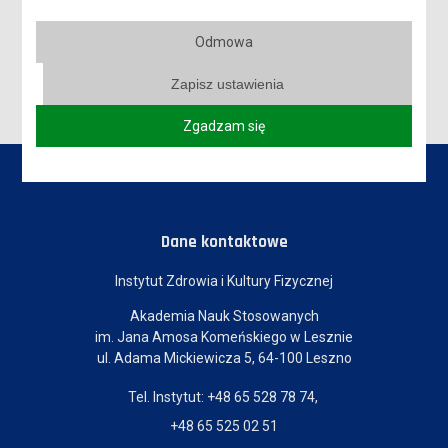
DNI PATRONA 19-21 MAJA 2026
Odmowa
STARTUJE VI EDYCJA PLEBISCYTU „WYKŁADOWCA NA MEDAL”!
Zapisz ustawienia
Zgadzam się
Dane kontaktowe
Instytut Zdrowia i Kultury Fizycznej
Akademia Nauk Stosowanych
im. Jana Amosa Komeńskiego w Lesznie
ul. Adama Mickiewicza 5, 64-100 Leszno
Tel. Instytut: +48 65 528 78 74,
+48 65 525 02 51