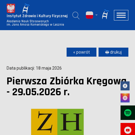
Instytut Zdrowia i Kultury Fizycznej
Akademia Nauk Stosowanych
im. Jana Amosa Komeńskiego w Lesznie
« powrót
🖶 drukuj
Data publikacji: 18 maja 2026
Pierwsza Zbiórka Kręgowa
- 29.05.2026 r.