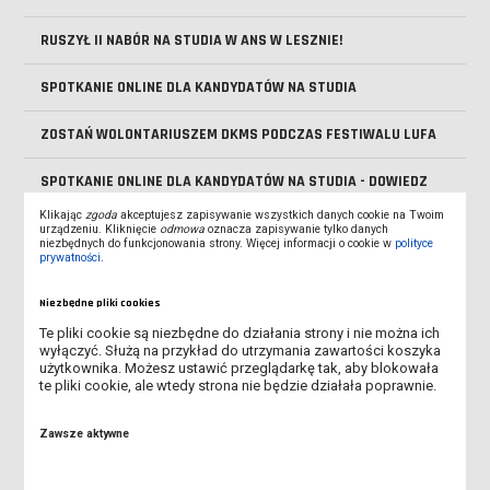
RUSZYŁ II NABÓR NA STUDIA W ANS W LESZNIE!
SPOTKANIE ONLINE DLA KANDYDATÓW NA STUDIA
ZOSTAŃ WOLONTARIUSZEM DKMS PODCZAS FESTIWALU LUFA
SPOTKANIE ONLINE DLA KANDYDATÓW NA STUDIA - DOWIEDZ
SIĘ, JAK PRZEJŚĆ PRZEZ REKRUTACJĘ
Klikając
zgoda
akceptujesz zapisywanie wszystkich danych cookie na Twoim
urządzeniu. Kliknięcie
odmowa
oznacza zapisywanie tylko danych
niezbędnych do funkcjonowania strony. Więcej informacji o cookie w
polityce
TRWA REKRUTACJA NA STUDIA!
prywatności
.
OBOWIĄZEK AKTUALIZACJI MLEGITYMACJI
Niezbędne pliki cookies
Te pliki cookie są niezbędne do działania strony i nie można ich
DOFINANSOWANIE NA ZAKUP SPRZĘTU ELEKTRONICZNEGO -
wyłączyć. Służą na przykład do utrzymania zawartości koszyka
PROGRAM PFRON
użytkownika. Możesz ustawić przeglądarkę tak, aby blokowała
te pliki cookie, ale wtedy strona nie będzie działała poprawnie.
REKRUTACJA NA STUDIA ROZPOCZĘTA!
Zawsze aktywne
ABSOLUTORIUM - 4 LIPCA 2026 R.