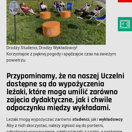
Drodzy Studenci, Drodzy Wykładowcy!
Korzystajcie z pięknej pogody i spędzajcie czas na świeżym
powietrzu.
Przypominamy, że na naszej Uczelni
dostępne są do wypożyczenia
leżaki, które mogą umilić zarówno
zajęcia dydaktyczne, jak i chwile
odpoczynku między wykładami.
Leżaki mogą wypożyczać zarówno
studenci
, jak i
wykładowcy
.
Aby z nich skorzystać, należy zgłosić się do portierni,
odnotować wypożyczenie, odebrać leżaki z szatni, a następnie