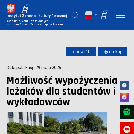
Instytut Zdrowia i Kultury Fizycznej
Akademia Nauk Stosowanych
im. Jana Amosa Komeńskiego w Lesznie
« powrót
🖶 drukuj
Data publikacji: 29 maja 2026
Możliwość wypożyczenia
leżaków dla studentów i
wykładowców