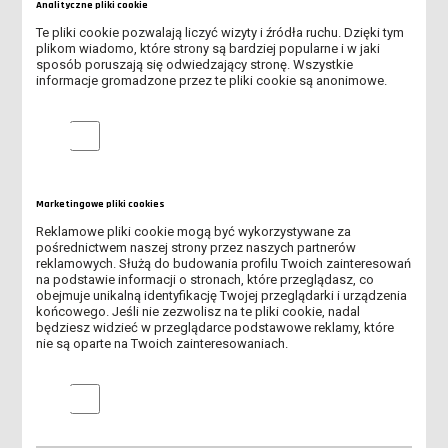
Analityczne pliki cookie
MOŻLIWOŚĆ WYPOŻYCZENIA LEŻAKÓW DLA STUDENTÓW I
WYKŁADOWCÓW
Te pliki cookie pozwalają liczyć wizyty i źródła ruchu. Dzięki tym
plikom wiadomo, które strony są bardziej popularne i w jaki
sposób poruszają się odwiedzający stronę. Wszystkie
WYKŁADOWCA NA MEDAL 2026 - ZNAMY LAUREATÓW VI EDYCJI
informacje gromadzone przez te pliki cookie są anonimowe.
PLEBISCYTU
Analityczne pliki cookie
ŚWIATOWY DZIEŃ BEZ TYTONIU
PIERWSZA ZBIÓRKA KRĘGOWA - 29.05.2026 R.
Marketingowe pliki cookies
SPOTKANIE POŚWIĘCONE TEMATYCE HARCERSKIEJ - 12.05.2026
Reklamowe pliki cookie mogą być wykorzystywane za
R.
pośrednictwem naszej strony przez naszych partnerów
reklamowych. Służą do budowania profilu Twoich zainteresowań
na podstawie informacji o stronach, które przeglądasz, co
ANKIETA - ROLA RODZINY I UNIWERSYTETU W
obejmuje unikalną identyfikację Twojej przeglądarki i urządzenia
PRZECIWDZIAŁANIU ZACHOWAŃ RYZYKOWNYCH MŁODZIEŻY
końcowego. Jeśli nie zezwolisz na te pliki cookie, nadal
AKADEMICKIEJ
będziesz widzieć w przeglądarce podstawowe reklamy, które
nie są oparte na Twoich zainteresowaniach.
SPOTKANIE NAUKOWE W RAMACH CYKLU "WYKŁADY MISTRZÓW"
Marketingowe pliki cookies
DNI PATRONA 19-21 MAJA 2026
STARTUJE VI EDYCJA PLEBISCYTU „WYKŁADOWCA NA MEDAL”!